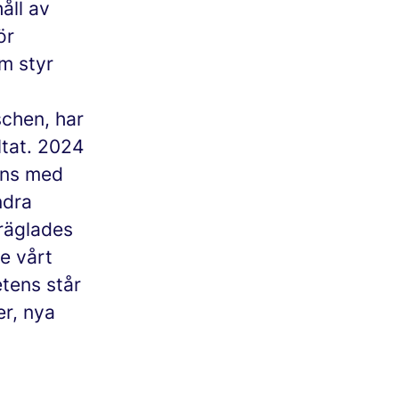
åll av
ör
om styr
chen, har
ltat. 2024
mans med
ndra
präglades
e vårt
tens står
er, nya