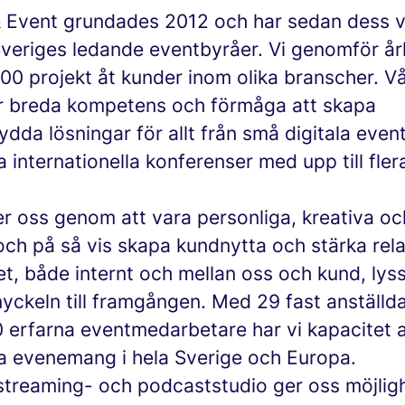
 Event grundades 2012 och har sedan dess vuxi
Sveriges ledande eventbyråer. Vi genomför år
00 projekt åt kunder inom olika branscher. Vå
vår breda kompetens och förmåga att skapa
dda lösningar för allt från små digitala event 
a internationella konferenser med upp till fler
er oss genom att vara personliga, kreativa oc
och på så vis skapa kundnytta och stärka rela
t, både internt och mellan oss och kund, lys
nyckeln till framgången. Med 29 fast anställd
0 erfarna eventmedarbetare har vi kapacitet a
 evenemang i hela Sverige och Europa.
streaming- och podcaststudio ger oss möjligh