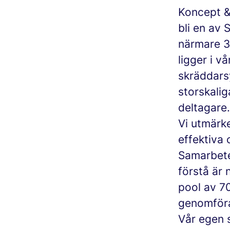
Koncept &
bli en av 
närmare 3
ligger i 
skräddarsy
storskalig
deltagare.
Vi utmärk
effektiva 
Samarbete
förstå är 
pool av 7
genomföra
Vår egen 