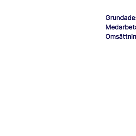
Grundad
Medarbet
Omsättni