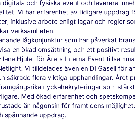
digitala och fysiska event och leverera inneh
litet. Vi har erfarenhet av tidigare uppdrag f
r, inklusive arbete enligt lagar och regler s
kar verksamheten.
anande lågkonjunktur som har påverkat brans
visa en ökad omsättning och ett positivt resu
llene Hjulet för Årets Interna Event tillsam
etlight. Vi tilldelades även en DI Gasell för a
h säkrade flera viktiga upphandlingar. Året 
framgångsrika nyckelrekryteringar som stärkt
rligare. Med ökad erfarenhet och spetskompe
rustade än någonsin för framtidens möjlighet
h spännande uppdrag.