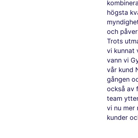
kombinera 
högsta kva
myndighete
och påver
Trots utm
vi kunnat 
vann vi Gy
vår kund N
gången oc
också av 
team ytte
vi nu mer 
kunder oc