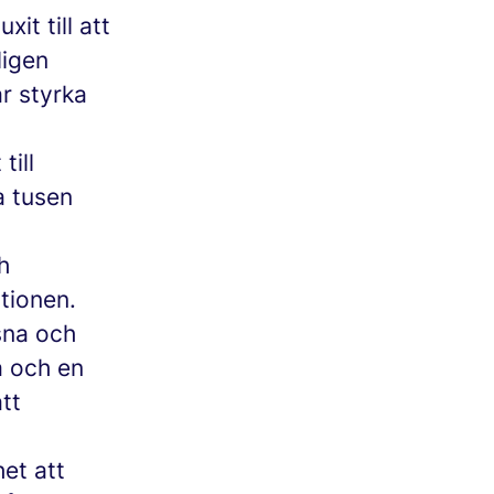
t till att
ligen
r styrka
till
a tusen
h
tionen.
sna och
a och en
tt
et att